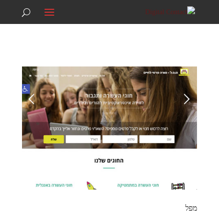
074-7039292
info@digitalcontact.co.il
מפל