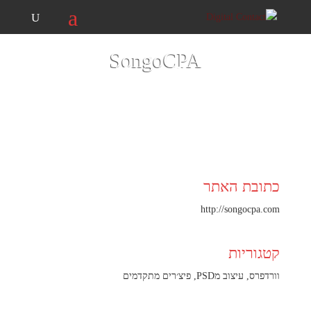
074-7039292
info@digitalcontact.co.il
SongoCPA
מרץ 18, 2017
בית
/
פרויקטים
/
SongoCPA
כתובת האתר
http://songocpa.com
קטגוריות
וורדפרס
,
עיצוב מPSD
,
פיצ׳רים מתקדמים