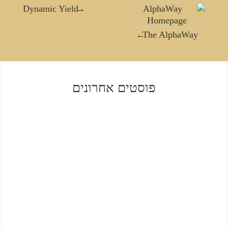
→
Dynamic Yield
←
The AlphaWay
פוסטים אחרונים