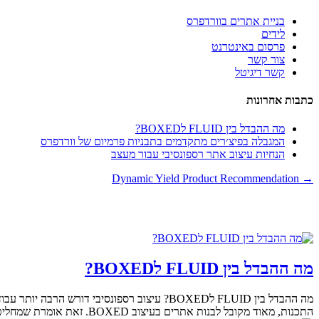
בניית אתרים בוורדפרס
לידים
פרסום באינטרנט
צור קשר
קשר דיגיטל
כתבות אחרונות
מה ההבדל בין FLUID לBOXED?
המגבלה בפיצ׳רים מתקדמים בתבניות פרמיום של וורדפרס
הנחיות עיצוב אתר רספונסיבי עבור מעצב
Dynamic Yield Product Recommendation
→
מה ההבדל בין FLUID לBOXED?
מה ההבדל בין FLUID לBOXED? עיצוב רספונסי
התכנות, מאוד מקובל לבנות אתרים בעיצוב BOXED. זאת אומרת שמחליטים על מספר נקודות שבירה...