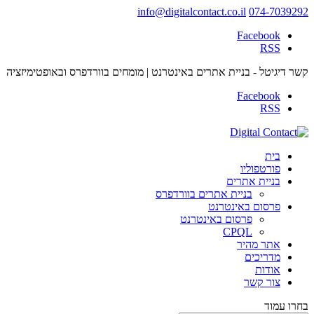
info@digitalcontact.co.il
074-7039292
קשר דיגיטל - בניית אתרים באינטרנט | מומחים בוורדפרס ובאופטימיזציה
בית
פורטפוליו
בניית אתרים
בניית אתרים בוורדפרס
פרסום באינטרנט
פרסום באינטרנט
CPQL
אתר מהיר
מדריכים
אודות
צור קשר
בחרו עמוד