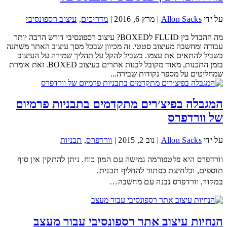
על ידי
Allon Sacks
|
מרץ 6, 2016
|
מדריכים
,
עיצוב רספונסיבי
מה ההבדל בין FLUID לBOXED? עיצוב רספונסיבי דורש הרבה יותר
עבודה ומחשבה מעיצוב סטטי. זה מכיוון שבכל מסך עיצוב האתר משתנה
בשביל להתאים את עצמו. בשביל להקל על תהליך שמירה על העיצוב
בזמן התכנות, מאוד מקובל לבנות אתרים בעיצוב BOXED. זאת אומרת
שמחליטים על מספר נקודות שבירה...
המגבלה בפיצ׳רים מתקדמים בתבניות פרמיום
של וורדפרס
על ידי
Allon Sacks
|
נוב 2, 2015
|
וורדפרס
,
תבניות
וורדפרס היא פלטפורמה גמישה עם המון כוח. ניתן להתקין אין סוף
תוספים, ובלחיצת כפתור להחליף תבנית.
במקור, וורדפרס נבנה עם מחשבה…
הנחיות עיצוב אתר רספונסיבי עבור מעצב