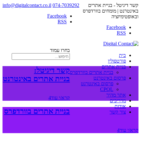
קשר דיגיטל - בניית אתרים
074-7039292
info@digitalcontact.co.il
באינטרנט | מומחים בוורדפרס
ובאופטימיזציה
בחרו עמוד
בית
פורטפוליו
בניית אתרים
קשר דיגיטל:
בניית אתרים בוורדפרס
בניית אתרים באינטרנט
פרסום באינטרנט
פרסום באינטרנט
CPQL
אתר מהיר
קרא/י עוד
מדריכים
אודות
בניית אתרים בוורדפרס
צור קשר
קרא/י עוד