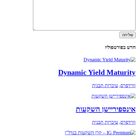
שליחה
חדש בפורטפוליו
Dynamic Yield Maturity
וורדפרס
,
עיברות תבנית
אינספיריישן השקעות
וורדפרס
,
עיברות תבנית