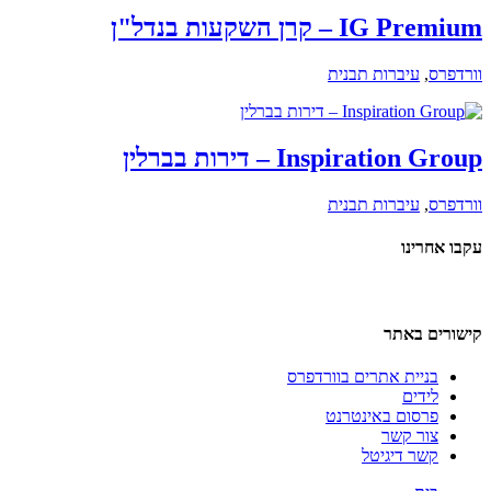
IG Premium – קרן השקעות בנדל"ן
וורדפרס
,
עיברות תבנית
Inspiration Group – דירות בברלין
וורדפרס
,
עיברות תבנית
עקבו אחרינו
קישורים באתר
בניית אתרים בוורדפרס
לידים
פרסום באינטרנט
צור קשר
קשר דיגיטל