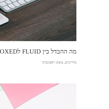
מה ההבדל בין FLUID לBOXED?
מדריכים
,
עיצוב רספונסיבי