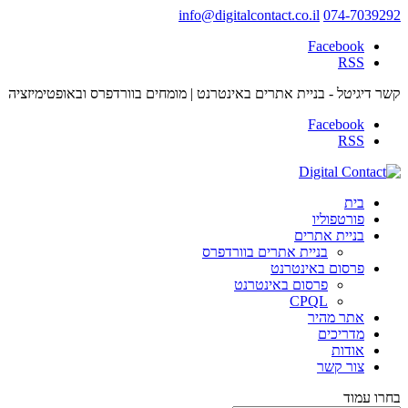
info@digitalcontact.co.il
074-7039292
קשר דיגיטל - בניית אתרים באינטרנט | מומחים בוורדפרס ובאופטימיזציה
בית
פורטפוליו
בניית אתרים
בניית אתרים בוורדפרס
פרסום באינטרנט
פרסום באינטרנט
CPQL
אתר מהיר
מדריכים
אודות
צור קשר
בחרו עמוד