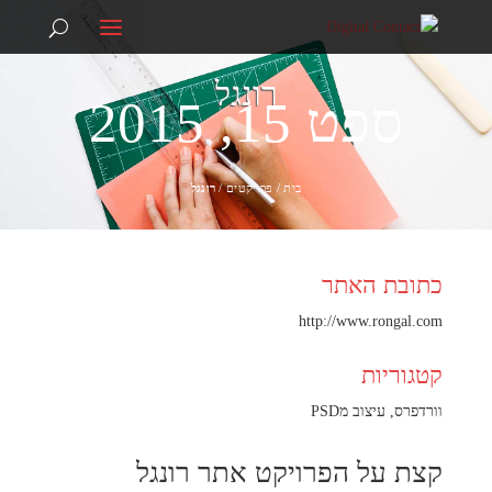
074-7039292
info@digitalcontact.co.il
רונגל
ספט 15, 2015
בית
/
פרויקטים
/
רונגל
כתובת האתר
http://www.rongal.com
קטגוריות
וורדפרס
,
עיצוב מPSD
קצת על הפרויקט אתר רונגל