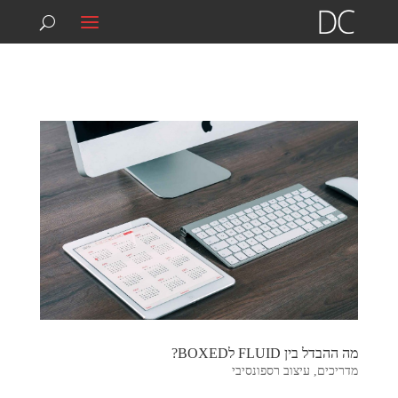
074-7039292
info@digitalcontact.co.il
מה ההבדל בין FLUID לBOXED?
מדריכים
,
עיצוב רספונסיבי