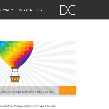
בית
פורטפוליו
בניית 