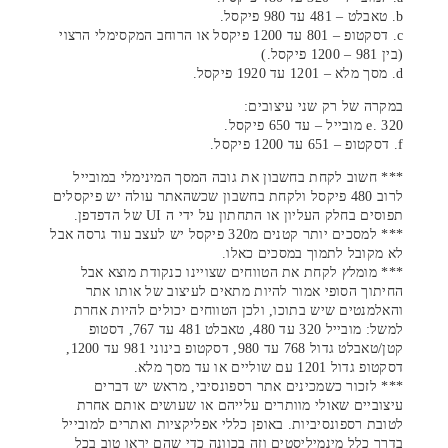
b. טאבלט – 481 עד 980 פיקסל.
c. דסקטופ – 801 עד 1200 פיקסל או הרוחב המקסימלי הרצוי
(בין 981 – 1200 פיקסל.)
d. מסך מלא – 1201 עד 1920 פיקסל.
במקרה של רק שני עיצובים:
e. 320 מובייל – עד 650 פיקסל.
f. דסקטופ – 651 עד 1200 פיקסל.
*** חשוב לקחת בחשבון את גובה המסך המינימלי במובייל
לרוב 480 פיקסל ולקחת בחשבון שכשהאתר עולה יש פיקסלים
תפוסים בחלק העליון או התחתון על ידי ה UI של הדפדפן.
*** למסכים יותר קטנים מ320 פיקסל יש לעצב עוד גרסה אבל
לא מקובל לתמוך במסכים כאלו.
*** מומלץ לקחת את הטווחים שצויינו כנקודת מוצא אבל
החיתוך הסופי אמור להיות מתאים לעיצוב של אותו אתר
והאלמנטים שיש בתוכו, ולכן הטווחים יכולים להיות אחרת
למשל: מובייל 320 עד 480, טאבלט 481 עד 767, דסטופ
קטן/טאבלט גדול 768 עד 980, דסקטופ בינוני 981 עד 1200,
דסקטופ גדול 1201 עם שוליים או עד מסך מלא.
*** לזכור כשמכינים אתר רספונסיבי, מראש יש דברים
עיצוביים שאולי מוותרים עלייהם או שעושים אותם אחרת
לטובת רספונסיביות. באופן כללי אפליקציות ואתרים למובייל
בדרך כלל מינמיליסטים וזה בכוונה כדי שהם יראו טוב בכל