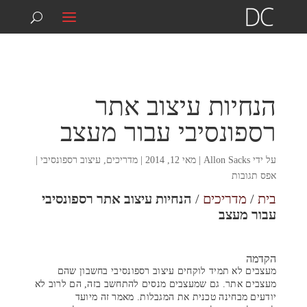
074-7039292
info@digitalcontact.co.il
הנחיות עיצוב אתר
רספונסיבי עבור מעצב
על ידי
Allon Sacks
|
מאי 12, 2014
|
מדריכים
,
עיצוב רספונסיבי
|
אפס תגובות
בית
/
מדריכים
/
הנחיות עיצוב אתר רספונסיבי
עבור מעצב
הקדמה
מעצבים לא תמיד לוקחים עיצוב רספונסיבי בחשבון שהם
מעצבים אתר. גם שמעצבים מנסים להתחשב בזה, הם לרוב לא
יודעים מבחינה טכנית את המגבלות. מאמר זה מיועד