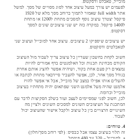
מובייל, טאבלט ודסקטופ.
לפעמים יש צורך במעל עיצוב אחד לסוג מסויים של מסך. למשל
אתר full width שאמור לתמוך ברוחב מסך מלא של 1920
פיקסל יצטרך עיצוב נוסף למסכים מתחת ל1200 או מתחת
ל1400 פיקסל. במקרה כזה יש שני עיצובים שונים למסך
דסקטופ.
יש עיצובים שיספיקו 2 עיצובים. עיצוב אחד למובייל ועיצוב שני
לטאבלטים ודסקטופ.
חשוב לקחת בחשבון שעדיין כל עיצוב צריך לעבוד מול העיצוב
הקודם מבחינת תכנות וכל האלמנטים בדף אמורים להיות
נמצאים רק פעם אחת בקוד, ושיהיה אפשר להציג אותם אחרת
בגודל מסך אחר, לכן, אפשר להעביר סיידבאר מתחת לכתבה או
להעלים אותו אפילו במצב של מובייל, אבל אי אפשר להזיז
אלמנט שהיה מעל אלמנט השני שפתאום יהיה מתחתיו בעיצוב
מובייל וכדומה.
לכן, חשוב לפני שמסיימים לעצב ועוד בשלב הסקיצות לדבר עם
המתכנת על העיצובים השונים למסכים השונים ולציין מה
השינויים הרצויים בין כל עיצוב ולקבל אישור שהעיצוב יכול
לעבוד.
4. טווחים:
זה תלוי בעיצוב עצמו אבל כבסיס: (לפי רוחב מסך/חלון)
a. למובייל – 320 עד 480 פיקסל.