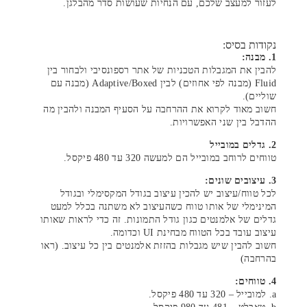
לעזור למעצב שלכם, עם הנחיות שעושות סדר מהבלגן.
נקודות בסיס:
1. מבנה:
להבין את המגבלות הטכניות של אתר רספונסיבי ולבחור בין
Fluid (מבנה לפי אחוזים) לבין Adaptive/Boxed (מבנה עם
שוליים).
חשוב מאוד לקרוא את ההרחבה על הסעיף המבנה ולהבין מה
ההדבל בין שני האפשרויות.
2. גדלים במובייל
טווחים לרוחב במובייל הם למעשה 320 עד 480 פיקסל.
3. עיצובים שונים:
לכל טווח/עיצוב יש להכין עיצוב בגודל המקסימלי ובגודל
המינימלי של אותו טווח כשהעיצוב לא משתנה בכלל למעט
גדלים של אלמנטים כגון גודל התמונות. זה כדי לראות שאותו
עיצוב עובד בכל הטווח מבחינת UI וכדומה.
חשוב להבין שיש מגבלות בהזזת אלמנטים בין כל עיצוב. (ראו
בהרחבה)
4. טווחים:
a. למובייל – 320 עד 480 פיקסל.