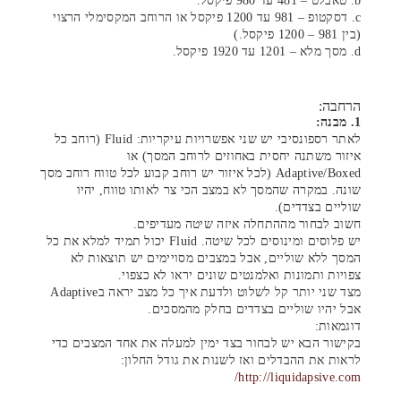
b. טאבלט – 481 עד 980 פיקסל.
c. דסקטופ – 981 עד 1200 פיקסל או הרוחב המקסימלי הרצוי
(בין 981 – 1200 פיקסל.)
d. מסך מלא – 1201 עד 1920 פיקסל.
הרחבה:
1. מבנה:
לאתר רספונסיבי יש שני אפשרויות עיקריות: Fluid (רוחב כל
איזור משתנה יחסית באחוזים לרוחב המסך) או
Adaptive/Boxed (לכל איזור יש רוחב קבוע לכל טווח רוחב מסך
שונה. במקרה שהמסך לא במצב הכי צר לאותו טווח, יהיו
שוליים בצדדים).
חשוב לבחור מההתחלה איזה שיטה מעדיפים.
יש פלוסים ומינוסים לכל שיטה. Fluid יכול תמיד למלא את כל
המסך ללא שוליים, אבל במצבים מסויימים יש תוצאות לא
צפויות ותמונות ואלמנטים שונים יראו לא כצפוי.
מצד שני יותר קל לשלוט ולדעת איך כל מצב יראה בAdaptive
אבל יהיו שוליים בצדדים בחלק מהמסכים.
דוגמאות:
בקישור הבא יש לבחור בצד ימין למעלה את אחד המצבים כדי
לראות את ההבדלים ואז לשנות את גודל החלון:
http://liquidapsive.com/