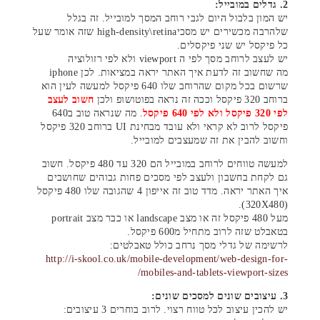
2. גדלים במובייל:
יש המון בלבול היום לגבי רוחב המסך למובייל. זה בגלל
שלהרבה מכשירים יש מסכיhigh-density\retina שזה אומר שעל
כל פיקסל יש שני פיקסלים.
יש לעצב לרוחב מסך לפי ה viewport ולא לפי רזולוציה
מה שחשוב זה לדעת איך האתר יראה במציאות. לכן iphone
שרשום בכל מקום שהרוחב שלו 640 פיקסל למעשה לעין הוא
ברוחב 320 פיקסל וככה זה נראה בפוטושופ ולכן
חשוב לעצב
לפי 320 פיקסל ולא לפי 640 פיקסל
. מה שנראה טוב ב640
פיקסל לרוב לא קראי ולא עובד מבחינת UI ברוחב 320 פיקסל
וחשוב להבין את זה שמעצבים למובייל.
למעשה טווחים לרוחב במובייל הם 320 עד 480 פיקסל. חשוב
גם לקחת בחשבון ולעצב לפי מסכים פחות גבוהים שחושבים
איך האתר יראה. מדד טוב זה אייפון 4 שהגובה שלו 480 פיקסל
(320X480).
מעל 480 פיקסל זה או מצב landscape או כבר מצב portrait
בטאבלט שזה לרוב מתחיל מ600 פיקסל.
לרשימה של גדלי מסך נרחב כולל טאבלטים:
http://i-skool.co.uk/mobile-development/web-design-for-
mobiles-and-tablets-viewport-sizes/
3. עיצובים שונים למסכים שונים:
יש להכין עיצוב לכל טווח רצוי. לרוב בוחרים 3 עיצובים: