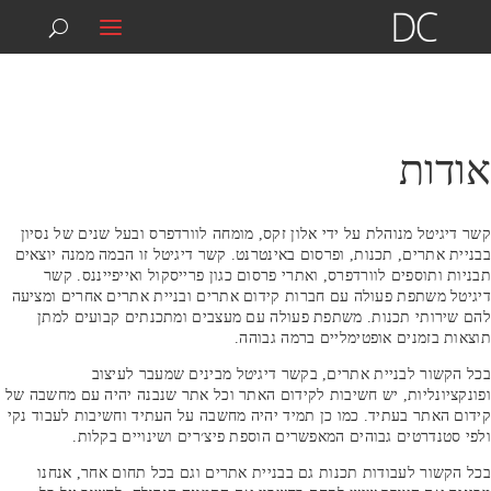
074-7039292
info@digitalcontact.co.il
אודות
קשר דיגיטל מנוהלת על ידי אלון זקס, מומחה לוורדפרס ובעל שנים של נסיון
בבניית אתרים, תכנות, ופרסום באינטרנט. קשר דיגיטל זו הבמה ממנה יוצאים
תבניות ותוספים לוורדפרס, ואתרי פרסום כגון פרייסקול ואייפייננס. קשר
דיגיטל משתפת פעולה עם חברות קידום אתרים ובניית אתרים אחרים ומציעה
להם שירותי תכנות. משתפת פעולה עם מעצבים ומתכנתים קבועים למתן
תוצאות בזמנים אופטימליים ברמה גבוהה.
בכל הקשור לבניית אתרים, בקשר דיגיטל מבינים שמעבר לעיצוב
ופונקציונליות, יש חשיבות לקידום האתר וכל אתר שנבנה יהיה עם מחשבה של
קידום האתר בעתיד. כמו כן תמיד יהיה מחשבה על העתיד וחשיבות לעבוד נקי
ולפי סטנדרטים גבוהים המאפשרים הוספת פיצ׳רים ושינויים בקלות.
בכל הקשור לעבודות תכנות גם בבניית אתרים וגם בכל תחום אחר, אנחנו